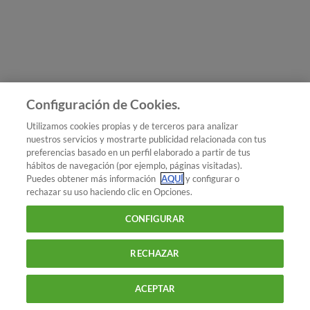
Únete a nosotros
Los más populares
Conoce OCU
Configuración de Cookies.
Más Información
Utilizamos cookies propias y de terceros para analizar
nuestros servicios y mostrarte publicidad relacionada con tus
© 2026 OCU
preferencias basado en un perfil elaborado a partir de tus
Condiciones generales de contratación de OCU
hábitos de navegación (por ejemplo, páginas visitadas).
Política de privacidad
Puedes obtener más información
AQUÍ
y configurar o
rechazar su uso haciendo clic en Opciones.
Uso del nombre y de los signos de OCU
Aviso Legal
Política de cookies
CONFIGURAR
RECHAZAR
ACEPTAR