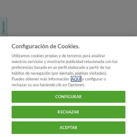
Únete a nosotros
Los más populares
Conoce OCU
Configuración de Cookies.
Más Información
Utilizamos cookies propias y de terceros para analizar
nuestros servicios y mostrarte publicidad relacionada con tus
© 2026 OCU
preferencias basado en un perfil elaborado a partir de tus
Condiciones generales de contratación de OCU
hábitos de navegación (por ejemplo, páginas visitadas).
Política de privacidad
Puedes obtener más información
AQUÍ
y configurar o
rechazar su uso haciendo clic en Opciones.
Uso del nombre y de los signos de OCU
Aviso Legal
Política de cookies
CONFIGURAR
RECHAZAR
ACEPTAR