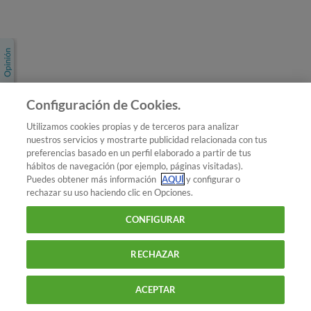
Únete a nosotros
Los más populares
Conoce OCU
Configuración de Cookies.
Más Información
Utilizamos cookies propias y de terceros para analizar
nuestros servicios y mostrarte publicidad relacionada con tus
© 2026 OCU
preferencias basado en un perfil elaborado a partir de tus
Condiciones generales de contratación de OCU
hábitos de navegación (por ejemplo, páginas visitadas).
Política de privacidad
Puedes obtener más información
AQUÍ
y configurar o
rechazar su uso haciendo clic en Opciones.
Uso del nombre y de los signos de OCU
Aviso Legal
Política de cookies
CONFIGURAR
RECHAZAR
ACEPTAR