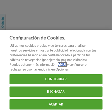
Únete a nosotros
Los más populares
Conoce OCU
Configuración de Cookies.
Más Información
Utilizamos cookies propias y de terceros para analizar
nuestros servicios y mostrarte publicidad relacionada con tus
© 2026 OCU
preferencias basado en un perfil elaborado a partir de tus
Condiciones generales de contratación de OCU
hábitos de navegación (por ejemplo, páginas visitadas).
Política de privacidad
Puedes obtener más información
AQUÍ
y configurar o
rechazar su uso haciendo clic en Opciones.
Uso del nombre y de los signos de OCU
Aviso Legal
Política de cookies
CONFIGURAR
RECHAZAR
ACEPTAR