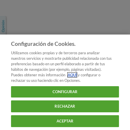
Únete a nosotros
Los más populares
Conoce OCU
Configuración de Cookies.
Más Información
Utilizamos cookies propias y de terceros para analizar
nuestros servicios y mostrarte publicidad relacionada con tus
© 2026 OCU
preferencias basado en un perfil elaborado a partir de tus
Condiciones generales de contratación de OCU
hábitos de navegación (por ejemplo, páginas visitadas).
Política de privacidad
Puedes obtener más información
AQUÍ
y configurar o
rechazar su uso haciendo clic en Opciones.
Uso del nombre y de los signos de OCU
Aviso Legal
Política de cookies
CONFIGURAR
RECHAZAR
ACEPTAR