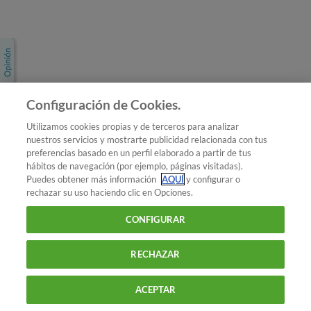
Únete a nosotros
Los más populares
Conoce OCU
Configuración de Cookies.
Más Información
Utilizamos cookies propias y de terceros para analizar
nuestros servicios y mostrarte publicidad relacionada con tus
© 2026 OCU
preferencias basado en un perfil elaborado a partir de tus
Condiciones generales de contratación de OCU
hábitos de navegación (por ejemplo, páginas visitadas).
Política de privacidad
Puedes obtener más información
AQUÍ
y configurar o
rechazar su uso haciendo clic en Opciones.
Uso del nombre y de los signos de OCU
Aviso Legal
Política de cookies
CONFIGURAR
RECHAZAR
ACEPTAR