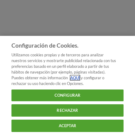
Únete a nosotros
Los más populares
Conoce OCU
Configuración de Cookies.
Más Información
Utilizamos cookies propias y de terceros para analizar
nuestros servicios y mostrarte publicidad relacionada con tus
© 2026 OCU
preferencias basado en un perfil elaborado a partir de tus
Condiciones generales de contratación de OCU
hábitos de navegación (por ejemplo, páginas visitadas).
Política de privacidad
Puedes obtener más información
AQUÍ
y configurar o
rechazar su uso haciendo clic en Opciones.
Uso del nombre y de los signos de OCU
Aviso Legal
Política de cookies
CONFIGURAR
RECHAZAR
ACEPTAR