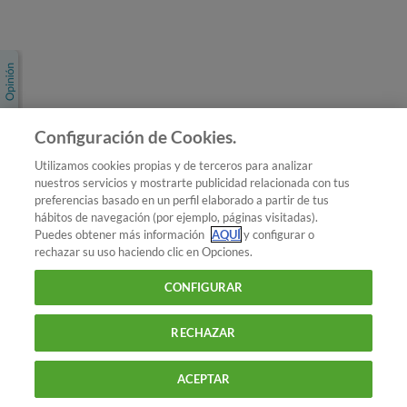
Únete a nosotros
Los más populares
Conoce OCU
Configuración de Cookies.
Más Información
Utilizamos cookies propias y de terceros para analizar
nuestros servicios y mostrarte publicidad relacionada con tus
© 2026 OCU
preferencias basado en un perfil elaborado a partir de tus
Condiciones generales de contratación de OCU
hábitos de navegación (por ejemplo, páginas visitadas).
Política de privacidad
Puedes obtener más información
AQUÍ
y configurar o
rechazar su uso haciendo clic en Opciones.
Uso del nombre y de los signos de OCU
Aviso Legal
Política de cookies
CONFIGURAR
RECHAZAR
ACEPTAR