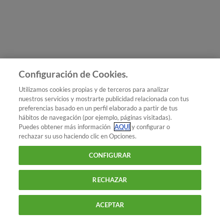
Únete a nosotros
Los más populares
Conoce OCU
Configuración de Cookies.
Más Información
Utilizamos cookies propias y de terceros para analizar
nuestros servicios y mostrarte publicidad relacionada con tus
© 2026 OCU
preferencias basado en un perfil elaborado a partir de tus
Condiciones generales de contratación de OCU
hábitos de navegación (por ejemplo, páginas visitadas).
Política de privacidad
Puedes obtener más información
AQUÍ
y configurar o
rechazar su uso haciendo clic en Opciones.
Uso del nombre y de los signos de OCU
Aviso Legal
Política de cookies
CONFIGURAR
RECHAZAR
ACEPTAR