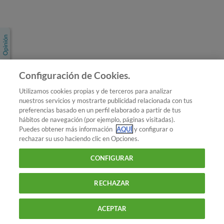
Únete a nosotros
Los más populares
Conoce OCU
Configuración de Cookies.
Más Información
Utilizamos cookies propias y de terceros para analizar
nuestros servicios y mostrarte publicidad relacionada con tus
© 2026 OCU
preferencias basado en un perfil elaborado a partir de tus
Condiciones generales de contratación de OCU
hábitos de navegación (por ejemplo, páginas visitadas).
Política de privacidad
Puedes obtener más información
AQUÍ
y configurar o
rechazar su uso haciendo clic en Opciones.
Uso del nombre y de los signos de OCU
Aviso Legal
Política de cookies
CONFIGURAR
RECHAZAR
ACEPTAR