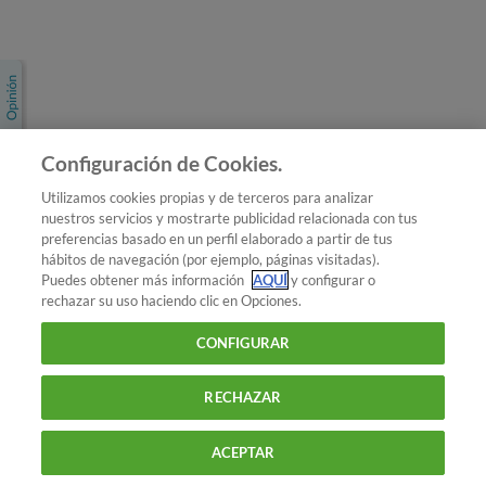
Únete a nosotros
Los más populares
Conoce OCU
Configuración de Cookies.
Más Información
Utilizamos cookies propias y de terceros para analizar
nuestros servicios y mostrarte publicidad relacionada con tus
© 2026 OCU
preferencias basado en un perfil elaborado a partir de tus
Condiciones generales de contratación de OCU
hábitos de navegación (por ejemplo, páginas visitadas).
Política de privacidad
Puedes obtener más información
AQUÍ
y configurar o
rechazar su uso haciendo clic en Opciones.
Uso del nombre y de los signos de OCU
Aviso Legal
Política de cookies
CONFIGURAR
RECHAZAR
ACEPTAR