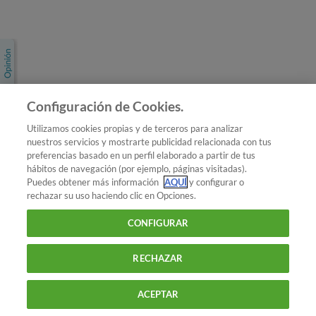
Únete a nosotros
Los más populares
Conoce OCU
Configuración de Cookies.
Más Información
Utilizamos cookies propias y de terceros para analizar
nuestros servicios y mostrarte publicidad relacionada con tus
© 2026 OCU
preferencias basado en un perfil elaborado a partir de tus
Condiciones generales de contratación de OCU
hábitos de navegación (por ejemplo, páginas visitadas).
Política de privacidad
Puedes obtener más información
AQUÍ
y configurar o
rechazar su uso haciendo clic en Opciones.
Uso del nombre y de los signos de OCU
Aviso Legal
Política de cookies
CONFIGURAR
RECHAZAR
ACEPTAR