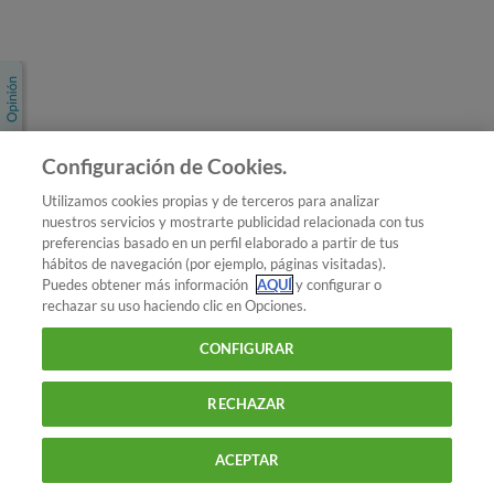
Únete a nosotros
Los más populares
Conoce OCU
Configuración de Cookies.
Más Información
Utilizamos cookies propias y de terceros para analizar
nuestros servicios y mostrarte publicidad relacionada con tus
© 2026 OCU
preferencias basado en un perfil elaborado a partir de tus
Condiciones generales de contratación de OCU
hábitos de navegación (por ejemplo, páginas visitadas).
Política de privacidad
Puedes obtener más información
AQUÍ
y configurar o
rechazar su uso haciendo clic en Opciones.
Uso del nombre y de los signos de OCU
Aviso Legal
Política de cookies
CONFIGURAR
RECHAZAR
ACEPTAR