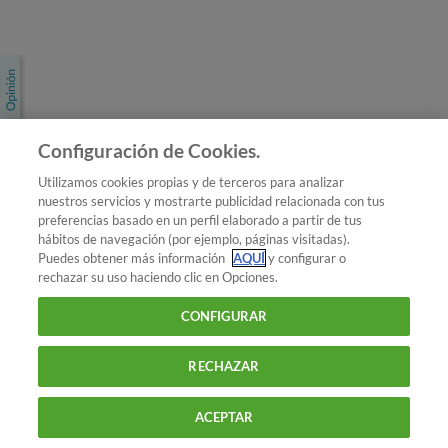
Únete a nosotros
Los más populares
Conoce OCU
Configuración de Cookies.
Más Información
Utilizamos cookies propias y de terceros para analizar
nuestros servicios y mostrarte publicidad relacionada con tus
© 2026 OCU
preferencias basado en un perfil elaborado a partir de tus
Condiciones generales de contratación de OCU
hábitos de navegación (por ejemplo, páginas visitadas).
Política de privacidad
Puedes obtener más información
AQUÍ
y configurar o
rechazar su uso haciendo clic en Opciones.
Uso del nombre y de los signos de OCU
Aviso Legal
Política de cookies
CONFIGURAR
RECHAZAR
ACEPTAR