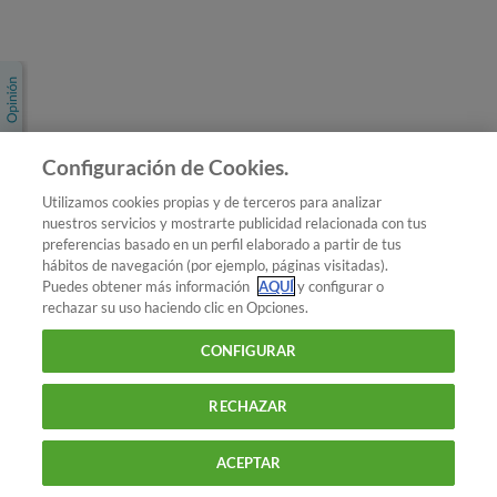
Únete a nosotros
Los más populares
Conoce OCU
Configuración de Cookies.
Más Información
Utilizamos cookies propias y de terceros para analizar
nuestros servicios y mostrarte publicidad relacionada con tus
© 2026 OCU
preferencias basado en un perfil elaborado a partir de tus
Condiciones generales de contratación de OCU
hábitos de navegación (por ejemplo, páginas visitadas).
Política de privacidad
Puedes obtener más información
AQUÍ
y configurar o
rechazar su uso haciendo clic en Opciones.
Uso del nombre y de los signos de OCU
Aviso Legal
Política de cookies
CONFIGURAR
RECHAZAR
ACEPTAR