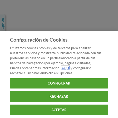
Únete a nosotros
Los más populares
Conoce OCU
Configuración de Cookies.
Más Información
Utilizamos cookies propias y de terceros para analizar
nuestros servicios y mostrarte publicidad relacionada con tus
© 2026 OCU
preferencias basado en un perfil elaborado a partir de tus
Condiciones generales de contratación de OCU
hábitos de navegación (por ejemplo, páginas visitadas).
Política de privacidad
Puedes obtener más información
AQUÍ
y configurar o
rechazar su uso haciendo clic en Opciones.
Uso del nombre y de los signos de OCU
Aviso Legal
Política de cookies
CONFIGURAR
RECHAZAR
ACEPTAR