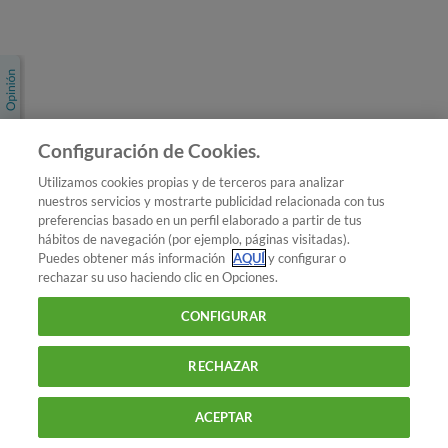
Únete a nosotros
Los más populares
Conoce OCU
Configuración de Cookies.
Más Información
Utilizamos cookies propias y de terceros para analizar
nuestros servicios y mostrarte publicidad relacionada con tus
© 2026 OCU
preferencias basado en un perfil elaborado a partir de tus
Condiciones generales de contratación de OCU
hábitos de navegación (por ejemplo, páginas visitadas).
Política de privacidad
Puedes obtener más información
AQUÍ
y configurar o
rechazar su uso haciendo clic en Opciones.
Uso del nombre y de los signos de OCU
Aviso Legal
Política de cookies
CONFIGURAR
RECHAZAR
ACEPTAR