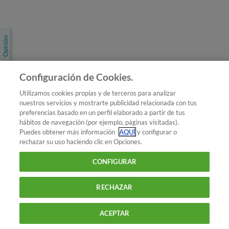
Únete a nosotros
Los más populares
Conoce OCU
Configuración de Cookies.
Más Información
Utilizamos cookies propias y de terceros para analizar
nuestros servicios y mostrarte publicidad relacionada con tus
© 2026 OCU
preferencias basado en un perfil elaborado a partir de tus
Condiciones generales de contratación de OCU
hábitos de navegación (por ejemplo, páginas visitadas).
Política de privacidad
Puedes obtener más información
AQUÍ
y configurar o
rechazar su uso haciendo clic en Opciones.
Uso del nombre y de los signos de OCU
Aviso Legal
Política de cookies
CONFIGURAR
RECHAZAR
ACEPTAR