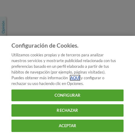
Únete a nosotros
Los más populares
Conoce OCU
Configuración de Cookies.
Más Información
Utilizamos cookies propias y de terceros para analizar
nuestros servicios y mostrarte publicidad relacionada con tus
© 2026 OCU
preferencias basado en un perfil elaborado a partir de tus
Condiciones generales de contratación de OCU
hábitos de navegación (por ejemplo, páginas visitadas).
Política de privacidad
Puedes obtener más información
AQUÍ
y configurar o
rechazar su uso haciendo clic en Opciones.
Uso del nombre y de los signos de OCU
Aviso Legal
Política de cookies
CONFIGURAR
RECHAZAR
ACEPTAR