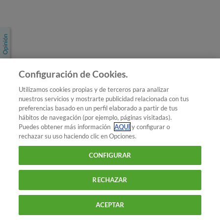
Únete a nosotros
Los más populares
Conoce OCU
Configuración de Cookies.
Más Información
Utilizamos cookies propias y de terceros para analizar
nuestros servicios y mostrarte publicidad relacionada con tus
© 2026 OCU
preferencias basado en un perfil elaborado a partir de tus
Condiciones generales de contratación de OCU
hábitos de navegación (por ejemplo, páginas visitadas).
Política de privacidad
Puedes obtener más información
AQUÍ
y configurar o
rechazar su uso haciendo clic en Opciones.
Uso del nombre y de los signos de OCU
Aviso Legal
Política de cookies
CONFIGURAR
RECHAZAR
ACEPTAR