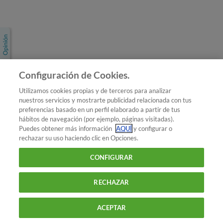
Únete a nosotros
Los más populares
Conoce OCU
Configuración de Cookies.
Más Información
Utilizamos cookies propias y de terceros para analizar
nuestros servicios y mostrarte publicidad relacionada con tus
© 2026 OCU
preferencias basado en un perfil elaborado a partir de tus
Condiciones generales de contratación de OCU
hábitos de navegación (por ejemplo, páginas visitadas).
Política de privacidad
Puedes obtener más información
AQUÍ
y configurar o
rechazar su uso haciendo clic en Opciones.
Uso del nombre y de los signos de OCU
Aviso Legal
Política de cookies
CONFIGURAR
RECHAZAR
ACEPTAR