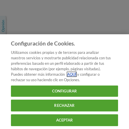
Únete a nosotros
Los más populares
Conoce OCU
Configuración de Cookies.
Más Información
Utilizamos cookies propias y de terceros para analizar
nuestros servicios y mostrarte publicidad relacionada con tus
© 2026 OCU
preferencias basado en un perfil elaborado a partir de tus
Condiciones generales de contratación de OCU
hábitos de navegación (por ejemplo, páginas visitadas).
Política de privacidad
Puedes obtener más información
AQUÍ
y configurar o
rechazar su uso haciendo clic en Opciones.
Uso del nombre y de los signos de OCU
Aviso Legal
Política de cookies
CONFIGURAR
RECHAZAR
ACEPTAR