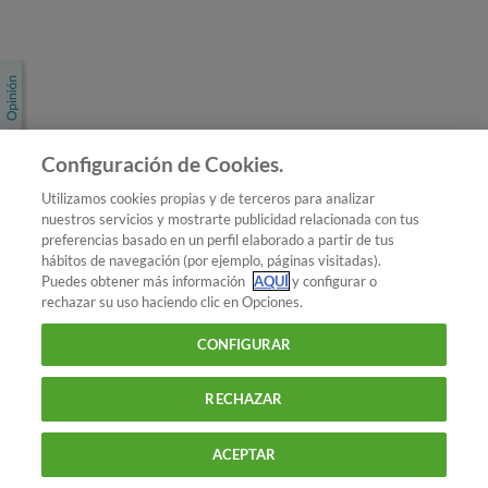
Únete a nosotros
Los más populares
Conoce OCU
Configuración de Cookies.
Más Información
Utilizamos cookies propias y de terceros para analizar
nuestros servicios y mostrarte publicidad relacionada con tus
© 2026 OCU
preferencias basado en un perfil elaborado a partir de tus
Condiciones generales de contratación de OCU
hábitos de navegación (por ejemplo, páginas visitadas).
Política de privacidad
Puedes obtener más información
AQUÍ
y configurar o
rechazar su uso haciendo clic en Opciones.
Uso del nombre y de los signos de OCU
Aviso Legal
Política de cookies
CONFIGURAR
RECHAZAR
ACEPTAR