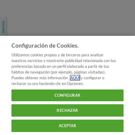
Únete a nosotros
Los más populares
Conoce OCU
Configuración de Cookies.
Más Información
Utilizamos cookies propias y de terceros para analizar
nuestros servicios y mostrarte publicidad relacionada con tus
© 2026 OCU
preferencias basado en un perfil elaborado a partir de tus
Condiciones generales de contratación de OCU
hábitos de navegación (por ejemplo, páginas visitadas).
Política de privacidad
Puedes obtener más información
AQUÍ
y configurar o
rechazar su uso haciendo clic en Opciones.
Uso del nombre y de los signos de OCU
Aviso Legal
Política de cookies
CONFIGURAR
RECHAZAR
ACEPTAR