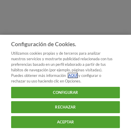
Únete a nosotros
Los más populares
Conoce OCU
Configuración de Cookies.
Más Información
Utilizamos cookies propias y de terceros para analizar
nuestros servicios y mostrarte publicidad relacionada con tus
© 2026 OCU
preferencias basado en un perfil elaborado a partir de tus
Condiciones generales de contratación de OCU
hábitos de navegación (por ejemplo, páginas visitadas).
Política de privacidad
Puedes obtener más información
AQUÍ
y configurar o
rechazar su uso haciendo clic en Opciones.
Uso del nombre y de los signos de OCU
Aviso Legal
Política de cookies
CONFIGURAR
RECHAZAR
ACEPTAR