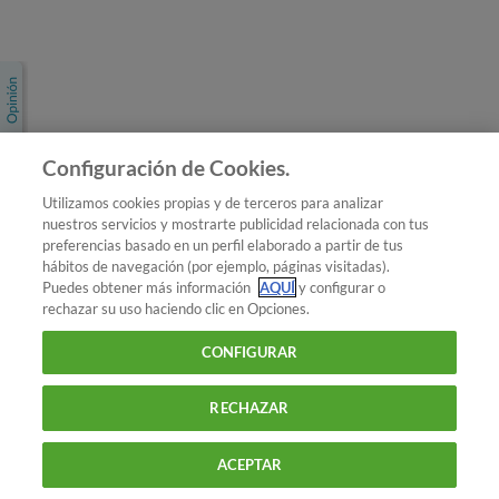
Únete a nosotros
Los más populares
Conoce OCU
Configuración de Cookies.
Más Información
Utilizamos cookies propias y de terceros para analizar
nuestros servicios y mostrarte publicidad relacionada con tus
© 2026 OCU
preferencias basado en un perfil elaborado a partir de tus
Condiciones generales de contratación de OCU
hábitos de navegación (por ejemplo, páginas visitadas).
Política de privacidad
Puedes obtener más información
AQUÍ
y configurar o
rechazar su uso haciendo clic en Opciones.
Uso del nombre y de los signos de OCU
Aviso Legal
Política de cookies
CONFIGURAR
RECHAZAR
ACEPTAR