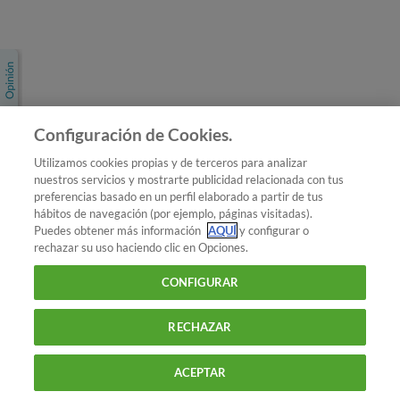
Únete a nosotros
Los más populares
Conoce OCU
Configuración de Cookies.
Más Información
Utilizamos cookies propias y de terceros para analizar
nuestros servicios y mostrarte publicidad relacionada con tus
© 2026 OCU
preferencias basado en un perfil elaborado a partir de tus
Condiciones generales de contratación de OCU
hábitos de navegación (por ejemplo, páginas visitadas).
Política de privacidad
Puedes obtener más información
AQUÍ
y configurar o
rechazar su uso haciendo clic en Opciones.
Uso del nombre y de los signos de OCU
Aviso Legal
Política de cookies
CONFIGURAR
RECHAZAR
ACEPTAR