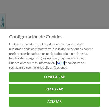
Únete a nosotros
Los más populares
Conoce OCU
Configuración de Cookies.
Más Información
Utilizamos cookies propias y de terceros para analizar
nuestros servicios y mostrarte publicidad relacionada con tus
© 2026 OCU
preferencias basado en un perfil elaborado a partir de tus
Condiciones generales de contratación de OCU
hábitos de navegación (por ejemplo, páginas visitadas).
Política de privacidad
Puedes obtener más información
AQUÍ
y configurar o
rechazar su uso haciendo clic en Opciones.
Uso del nombre y de los signos de OCU
Aviso Legal
Política de cookies
CONFIGURAR
RECHAZAR
ACEPTAR