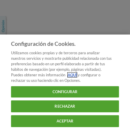
Únete a nosotros
Los más populares
Conoce OCU
Configuración de Cookies.
Más Información
Utilizamos cookies propias y de terceros para analizar
nuestros servicios y mostrarte publicidad relacionada con tus
© 2026 OCU
preferencias basado en un perfil elaborado a partir de tus
Condiciones generales de contratación de OCU
hábitos de navegación (por ejemplo, páginas visitadas).
Política de privacidad
Puedes obtener más información
AQUÍ
y configurar o
rechazar su uso haciendo clic en Opciones.
Uso del nombre y de los signos de OCU
Aviso Legal
Política de cookies
CONFIGURAR
RECHAZAR
ACEPTAR