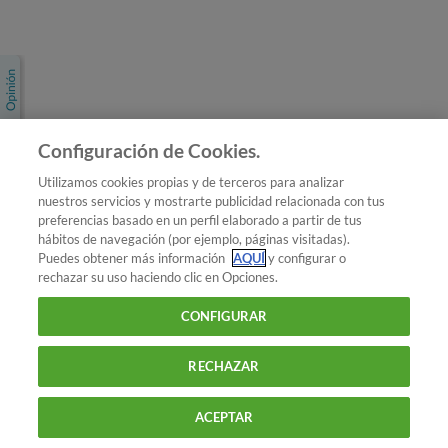
Únete a nosotros
Los más populares
Conoce OCU
Configuración de Cookies.
Más Información
Utilizamos cookies propias y de terceros para analizar
nuestros servicios y mostrarte publicidad relacionada con tus
© 2026 OCU
preferencias basado en un perfil elaborado a partir de tus
Condiciones generales de contratación de OCU
hábitos de navegación (por ejemplo, páginas visitadas).
Política de privacidad
Puedes obtener más información
AQUÍ
y configurar o
rechazar su uso haciendo clic en Opciones.
Uso del nombre y de los signos de OCU
Aviso Legal
Política de cookies
CONFIGURAR
RECHAZAR
ACEPTAR