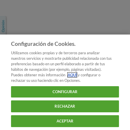
Únete a nosotros
Los más populares
Conoce OCU
Configuración de Cookies.
Más Información
Utilizamos cookies propias y de terceros para analizar
nuestros servicios y mostrarte publicidad relacionada con tus
© 2026 OCU
preferencias basado en un perfil elaborado a partir de tus
Condiciones generales de contratación de OCU
hábitos de navegación (por ejemplo, páginas visitadas).
Política de privacidad
Puedes obtener más información
AQUÍ
y configurar o
rechazar su uso haciendo clic en Opciones.
Uso del nombre y de los signos de OCU
Aviso Legal
Política de cookies
CONFIGURAR
RECHAZAR
ACEPTAR