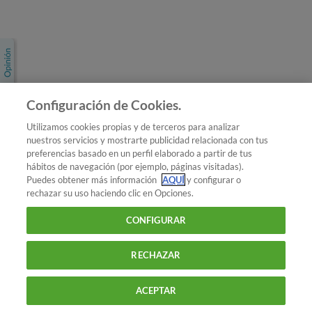
Únete a nosotros
Los más populares
Conoce OCU
Configuración de Cookies.
Más Información
Utilizamos cookies propias y de terceros para analizar
nuestros servicios y mostrarte publicidad relacionada con tus
© 2026 OCU
preferencias basado en un perfil elaborado a partir de tus
Condiciones generales de contratación de OCU
hábitos de navegación (por ejemplo, páginas visitadas).
Política de privacidad
Puedes obtener más información
AQUÍ
y configurar o
rechazar su uso haciendo clic en Opciones.
Uso del nombre y de los signos de OCU
Aviso Legal
Política de cookies
CONFIGURAR
RECHAZAR
ACEPTAR