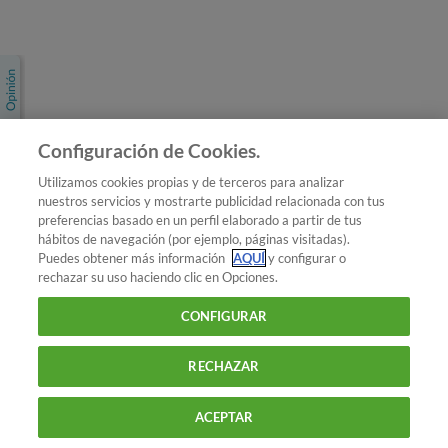
Únete a nosotros
Los más populares
Conoce OCU
Configuración de Cookies.
Más Información
Utilizamos cookies propias y de terceros para analizar
nuestros servicios y mostrarte publicidad relacionada con tus
© 2026 OCU
preferencias basado en un perfil elaborado a partir de tus
Condiciones generales de contratación de OCU
hábitos de navegación (por ejemplo, páginas visitadas).
Política de privacidad
Puedes obtener más información
AQUÍ
y configurar o
rechazar su uso haciendo clic en Opciones.
Uso del nombre y de los signos de OCU
Aviso Legal
Política de cookies
CONFIGURAR
RECHAZAR
ACEPTAR