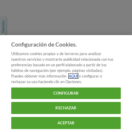
Únete a nosotros
Los más populares
Conoce OCU
Configuración de Cookies.
Más Información
Utilizamos cookies propias y de terceros para analizar
nuestros servicios y mostrarte publicidad relacionada con tus
© 2026 OCU
preferencias basado en un perfil elaborado a partir de tus
Condiciones generales de contratación de OCU
hábitos de navegación (por ejemplo, páginas visitadas).
Política de privacidad
Puedes obtener más información
AQUÍ
y configurar o
rechazar su uso haciendo clic en Opciones.
Uso del nombre y de los signos de OCU
Aviso Legal
Política de cookies
CONFIGURAR
RECHAZAR
ACEPTAR