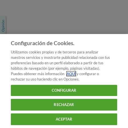
Únete a nosotros
Los más populares
Conoce OCU
Configuración de Cookies.
Más Información
Utilizamos cookies propias y de terceros para analizar
nuestros servicios y mostrarte publicidad relacionada con tus
© 2026 OCU
preferencias basado en un perfil elaborado a partir de tus
Condiciones generales de contratación de OCU
hábitos de navegación (por ejemplo, páginas visitadas).
Política de privacidad
Puedes obtener más información
AQUÍ
y configurar o
rechazar su uso haciendo clic en Opciones.
Uso del nombre y de los signos de OCU
Aviso Legal
Política de cookies
CONFIGURAR
RECHAZAR
ACEPTAR