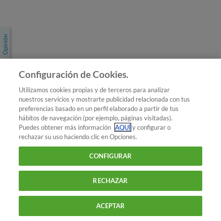
Únete a nosotros
Los más populares
Conoce OCU
Configuración de Cookies.
Más Información
Utilizamos cookies propias y de terceros para analizar
nuestros servicios y mostrarte publicidad relacionada con tus
© 2026 OCU
preferencias basado en un perfil elaborado a partir de tus
Condiciones generales de contratación de OCU
hábitos de navegación (por ejemplo, páginas visitadas).
Política de privacidad
Puedes obtener más información
AQUÍ
y configurar o
rechazar su uso haciendo clic en Opciones.
Uso del nombre y de los signos de OCU
Aviso Legal
Política de cookies
CONFIGURAR
RECHAZAR
ACEPTAR