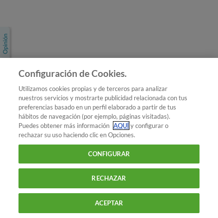
Únete a nosotros
Los más populares
Conoce OCU
Configuración de Cookies.
Más Información
Utilizamos cookies propias y de terceros para analizar
nuestros servicios y mostrarte publicidad relacionada con tus
© 2026 OCU
preferencias basado en un perfil elaborado a partir de tus
Condiciones generales de contratación de OCU
hábitos de navegación (por ejemplo, páginas visitadas).
Política de privacidad
Puedes obtener más información
AQUÍ
y configurar o
rechazar su uso haciendo clic en Opciones.
Uso del nombre y de los signos de OCU
Aviso Legal
Política de cookies
CONFIGURAR
RECHAZAR
ACEPTAR