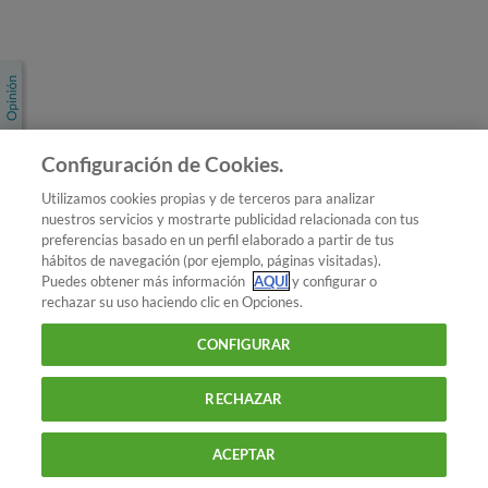
Únete a nosotros
Los más populares
Conoce OCU
Configuración de Cookies.
Más Información
Utilizamos cookies propias y de terceros para analizar
nuestros servicios y mostrarte publicidad relacionada con tus
© 2026 OCU
preferencias basado en un perfil elaborado a partir de tus
Condiciones generales de contratación de OCU
hábitos de navegación (por ejemplo, páginas visitadas).
Política de privacidad
Puedes obtener más información
AQUÍ
y configurar o
rechazar su uso haciendo clic en Opciones.
Uso del nombre y de los signos de OCU
Aviso Legal
Política de cookies
CONFIGURAR
RECHAZAR
ACEPTAR