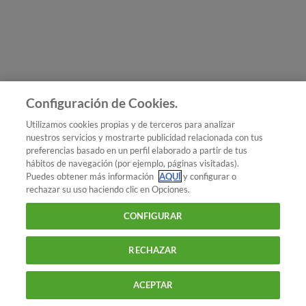
Únete a nosotros
Los más populares
Conoce OCU
Configuración de Cookies.
Más Información
Utilizamos cookies propias y de terceros para analizar
nuestros servicios y mostrarte publicidad relacionada con tus
© 2026 OCU
preferencias basado en un perfil elaborado a partir de tus
Condiciones generales de contratación de OCU
hábitos de navegación (por ejemplo, páginas visitadas).
Política de privacidad
Puedes obtener más información
AQUÍ
y configurar o
rechazar su uso haciendo clic en Opciones.
Uso del nombre y de los signos de OCU
Aviso Legal
Política de cookies
CONFIGURAR
RECHAZAR
ACEPTAR