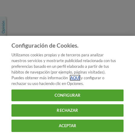
Únete a nosotros
Los más populares
Conoce OCU
Configuración de Cookies.
Más Información
Utilizamos cookies propias y de terceros para analizar
nuestros servicios y mostrarte publicidad relacionada con tus
© 2026 OCU
preferencias basado en un perfil elaborado a partir de tus
Condiciones generales de contratación de OCU
hábitos de navegación (por ejemplo, páginas visitadas).
Política de privacidad
Puedes obtener más información
AQUÍ
y configurar o
rechazar su uso haciendo clic en Opciones.
Uso del nombre y de los signos de OCU
Aviso Legal
Política de cookies
CONFIGURAR
RECHAZAR
ACEPTAR