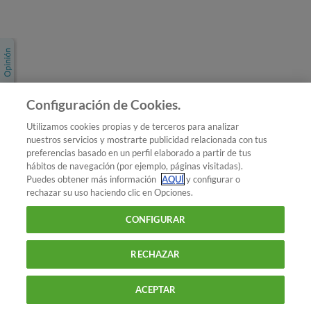
Únete a nosotros
Los más populares
Conoce OCU
Configuración de Cookies.
Más Información
Utilizamos cookies propias y de terceros para analizar
nuestros servicios y mostrarte publicidad relacionada con tus
© 2026 OCU
preferencias basado en un perfil elaborado a partir de tus
Condiciones generales de contratación de OCU
hábitos de navegación (por ejemplo, páginas visitadas).
Política de privacidad
Puedes obtener más información
AQUÍ
y configurar o
rechazar su uso haciendo clic en Opciones.
Uso del nombre y de los signos de OCU
Aviso Legal
Política de cookies
CONFIGURAR
RECHAZAR
ACEPTAR