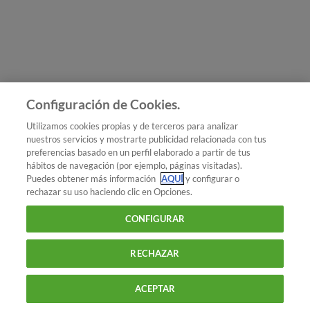
Únete a nosotros
Los más populares
Conoce OCU
Configuración de Cookies.
Más Información
Utilizamos cookies propias y de terceros para analizar
nuestros servicios y mostrarte publicidad relacionada con tus
© 2026 OCU
preferencias basado en un perfil elaborado a partir de tus
Condiciones generales de contratación de OCU
hábitos de navegación (por ejemplo, páginas visitadas).
Política de privacidad
Puedes obtener más información
AQUÍ
y configurar o
rechazar su uso haciendo clic en Opciones.
Uso del nombre y de los signos de OCU
Aviso Legal
Política de cookies
CONFIGURAR
RECHAZAR
ACEPTAR