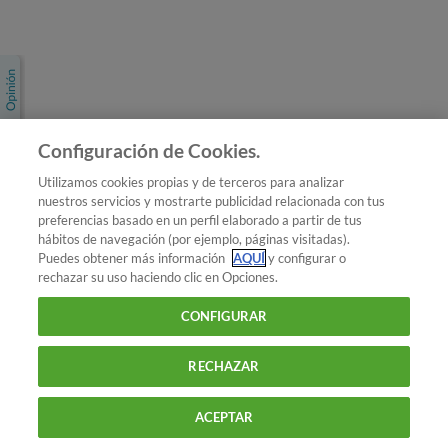
Únete a nosotros
Los más populares
Conoce OCU
Configuración de Cookies.
Más Información
Utilizamos cookies propias y de terceros para analizar
nuestros servicios y mostrarte publicidad relacionada con tus
© 2026 OCU
preferencias basado en un perfil elaborado a partir de tus
Condiciones generales de contratación de OCU
hábitos de navegación (por ejemplo, páginas visitadas).
Política de privacidad
Puedes obtener más información
AQUÍ
y configurar o
rechazar su uso haciendo clic en Opciones.
Uso del nombre y de los signos de OCU
Aviso Legal
Política de cookies
CONFIGURAR
RECHAZAR
ACEPTAR