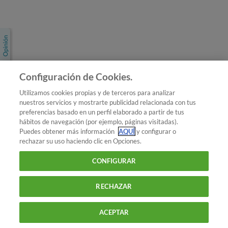
Únete a nosotros
Los más populares
Conoce OCU
Configuración de Cookies.
Más Información
Utilizamos cookies propias y de terceros para analizar
nuestros servicios y mostrarte publicidad relacionada con tus
© 2026 OCU
preferencias basado en un perfil elaborado a partir de tus
Condiciones generales de contratación de OCU
hábitos de navegación (por ejemplo, páginas visitadas).
Política de privacidad
Puedes obtener más información
AQUÍ
y configurar o
rechazar su uso haciendo clic en Opciones.
Uso del nombre y de los signos de OCU
Aviso Legal
Política de cookies
CONFIGURAR
RECHAZAR
ACEPTAR