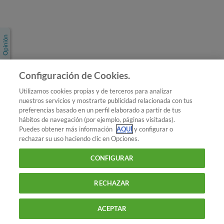
Únete a nosotros
Los más populares
Conoce OCU
Configuración de Cookies.
Más Información
Utilizamos cookies propias y de terceros para analizar
nuestros servicios y mostrarte publicidad relacionada con tus
© 2026 OCU
preferencias basado en un perfil elaborado a partir de tus
Condiciones generales de contratación de OCU
hábitos de navegación (por ejemplo, páginas visitadas).
Política de privacidad
Puedes obtener más información
AQUÍ
y configurar o
rechazar su uso haciendo clic en Opciones.
Uso del nombre y de los signos de OCU
Aviso Legal
Política de cookies
CONFIGURAR
RECHAZAR
ACEPTAR