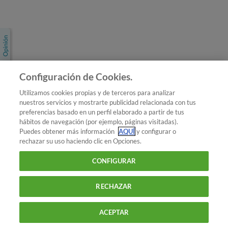
Únete a nosotros
Los más populares
Conoce OCU
Configuración de Cookies.
Más Información
Utilizamos cookies propias y de terceros para analizar
nuestros servicios y mostrarte publicidad relacionada con tus
© 2026 OCU
preferencias basado en un perfil elaborado a partir de tus
Condiciones generales de contratación de OCU
hábitos de navegación (por ejemplo, páginas visitadas).
Política de privacidad
Puedes obtener más información
AQUÍ
y configurar o
rechazar su uso haciendo clic en Opciones.
Uso del nombre y de los signos de OCU
Aviso Legal
Política de cookies
CONFIGURAR
RECHAZAR
ACEPTAR