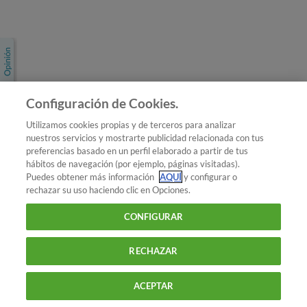
Únete a nosotros
Los más populares
Conoce OCU
Configuración de Cookies.
Más Información
Utilizamos cookies propias y de terceros para analizar
nuestros servicios y mostrarte publicidad relacionada con tus
© 2026 OCU
preferencias basado en un perfil elaborado a partir de tus
Condiciones generales de contratación de OCU
hábitos de navegación (por ejemplo, páginas visitadas).
Política de privacidad
Puedes obtener más información
AQUÍ
y configurar o
rechazar su uso haciendo clic en Opciones.
Uso del nombre y de los signos de OCU
Aviso Legal
Política de cookies
CONFIGURAR
RECHAZAR
ACEPTAR