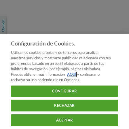
Únete a nosotros
Los más populares
Conoce OCU
Configuración de Cookies.
Más Información
Utilizamos cookies propias y de terceros para analizar
nuestros servicios y mostrarte publicidad relacionada con tus
© 2026 OCU
preferencias basado en un perfil elaborado a partir de tus
Condiciones generales de contratación de OCU
hábitos de navegación (por ejemplo, páginas visitadas).
Política de privacidad
Puedes obtener más información
AQUÍ
y configurar o
rechazar su uso haciendo clic en Opciones.
Uso del nombre y de los signos de OCU
Aviso Legal
Política de cookies
CONFIGURAR
RECHAZAR
ACEPTAR