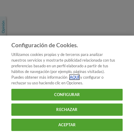
Únete a nosotros
Los más populares
Conoce OCU
Configuración de Cookies.
Más Información
Utilizamos cookies propias y de terceros para analizar
nuestros servicios y mostrarte publicidad relacionada con tus
© 2026 OCU
preferencias basado en un perfil elaborado a partir de tus
Condiciones generales de contratación de OCU
hábitos de navegación (por ejemplo, páginas visitadas).
Política de privacidad
Puedes obtener más información
AQUÍ
y configurar o
rechazar su uso haciendo clic en Opciones.
Uso del nombre y de los signos de OCU
Aviso Legal
Política de cookies
CONFIGURAR
RECHAZAR
ACEPTAR