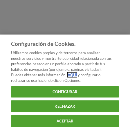
Únete a nosotros
Los más populares
Conoce OCU
Configuración de Cookies.
Más Información
Utilizamos cookies propias y de terceros para analizar
nuestros servicios y mostrarte publicidad relacionada con tus
© 2026 OCU
preferencias basado en un perfil elaborado a partir de tus
Condiciones generales de contratación de OCU
hábitos de navegación (por ejemplo, páginas visitadas).
Política de privacidad
Puedes obtener más información
AQUÍ
y configurar o
rechazar su uso haciendo clic en Opciones.
Uso del nombre y de los signos de OCU
Aviso Legal
Política de cookies
CONFIGURAR
RECHAZAR
ACEPTAR